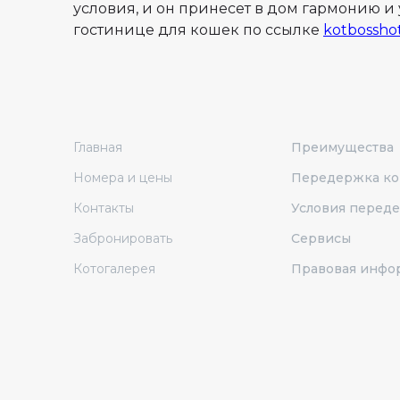
условия, и он принесет в дом гармонию и
гостинице для кошек по ссылке
kotbosshot
Главная
Преимущества
Номера и цены
Передержка к
Контакты
Условия перед
Забронировать
Сервисы
Котогалерея
Правовая инфо