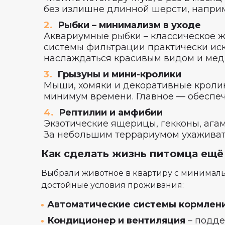
без излишне длинной шерсти, наприм
Рыбки – минимализм в уходе
Аквариумные рыбки – классическое 
системы фильтрации практически иск
наслаждаться красивым видом и мед
Грызуны и мини-кролики
Мыши, хомяки и декоративные кролик
минимум времени. Главное — обеспеч
Рептилии и амфибии
Экзотические ящерицы, гекконы, ага
За небольшим террариумом ухаживать 
Как сделать жизнь питомца ещ
Выбрали животное в квартиру с минимал
достойные условия проживания:
Автоматические системы кормлен
Кондиционер и вентиляция
– подде